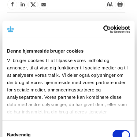
Denne meddelelse indeholder information om fejl ved
udstyret, der kræver korrektion og instruktion i
anvendelse. Læs mere i meddelelsen fra fabrikanten.
Referencer
Denne hjemmeside bruger cookies
Vi bruger cookies til at tilpasse vores indhold og
Produkt: BiPAP A30 Ventilator (Respironics, Inc.)
annoncer, til at vise dig funktioner til sociale medier og til
BiPAP A40
at analysere vores trafik. Vi deler også oplysninger om
Fabrikant:
Respironics, Inc.
din brug af vores hjemmeside med vores partnere inden
Fabrikantens referencenummer:
2022-CC-SRC-005
for sociale medier, annonceringspartnere og
analysepartnere. Vores partnere kan kombinere disse
Lægemiddelstyrelsens sagsnummer:
2022081400
data med andre oplysninger, du har givet dem, eller som
de har indsamlet fra din brug af deres tjenester.
Emner
Medicinsk udstyr
Samtykkevalg
Nødvendig