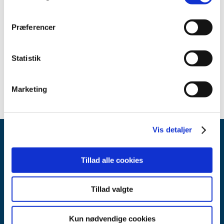
Relateret indhold
Præferencer
Sikkerhedsmeddelelse om BiPAP A30 Ventilator
(Respironics, Inc.) BiPAP A40
(pdf - 0,49 MB)
Statistik
Marketing
Vis detaljer
Tillad alle cookies
Tillad valgte
Lægemiddelstyrelsen
Axel Heides Gade 1
Kun nødvendige cookies