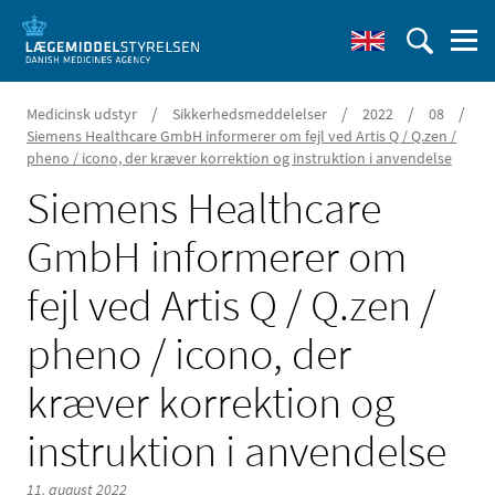
/
/
/
/
Medicinsk udstyr
Sikkerhedsmeddelelser
2022
08
Siemens Healthcare GmbH informerer om fejl ved Artis Q / Q.zen /
pheno / icono, der kræver korrektion og instruktion i anvendelse
Siemens Healthcare
GmbH informerer om
fejl ved Artis Q / Q.zen /
pheno / icono, der
kræver korrektion og
instruktion i anvendelse
11. august 2022