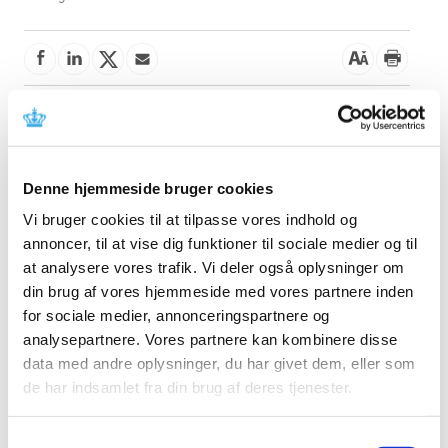
Denne meddelelse indeholder information om fejl ved
udstyret, der kræver korrektion og instruktion i
anvendelse. Læs mere i meddelelsen fra fabrikanten.
Denne hjemmeside bruger cookies
Referencer
Vi bruger cookies til at tilpasse vores indhold og
annoncer, til at vise dig funktioner til sociale medier og til
Produkt: Artis Q / Q.zen / pheno / icono
at analysere vores trafik. Vi deler også oplysninger om
Fabrikant: Siemens Healthcare GmbH
din brug af vores hjemmeside med vores partnere inden
Fabrikantens referencenummer: AX028/22/S,
for sociale medier, annonceringspartnere og
AX039/22/S (FSCA), AX029/22/S (FSN)
analysepartnere. Vores partnere kan kombinere disse
data med andre oplysninger, du har givet dem, eller som
Lægemiddelstyrelsens sagsnummer:
2022081461
de har indsamlet fra din brug af deres tjenester.
Emner
Samtykkevalg