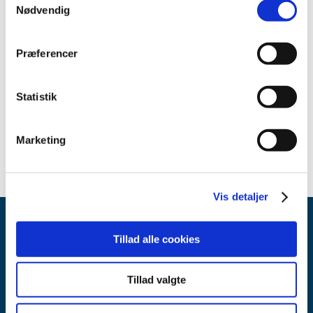
Nødvendig
Medicinsk udstyr
Præferencer
Relateret indhold
Sikkerhedsmeddelelse om Artis Q / Q.zen / pheno / icono
Statistik
(pdf - 0,54 MB)
Marketing
Vis detaljer
Tillad alle cookies
Tillad valgte
Lægemiddelstyrelsen