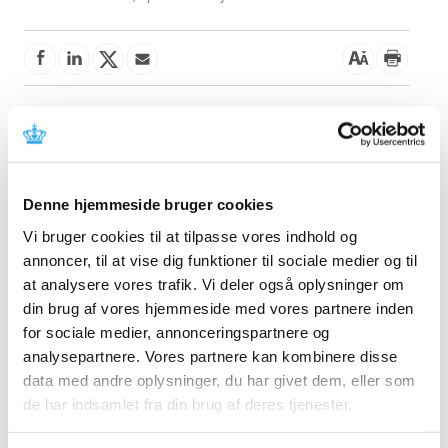
Denne meddelelse indeholder information om
tilbagetrækning af udstyret. Læs mere i meddelelsen fra
fabrikanten.
Denne hjemmeside bruger cookies
Referencer
Vi bruger cookies til at tilpasse vores indhold og
Produkt: RUSCH Ureteral Catheters
annoncer, til at vise dig funktioner til sociale medier og til
at analysere vores trafik. Vi deler også oplysninger om
Fabrikant: Teleflex Medical Europe, Ltd
din brug af vores hjemmeside med vores partnere inden
Fabrikantens referencenummer: EIF-000521
for sociale medier, annonceringspartnere og
Lægemiddelstyrelsens sagsnummer:
2022112044
analysepartnere. Vores partnere kan kombinere disse
data med andre oplysninger, du har givet dem, eller som
Emner
de har indsamlet fra din brug af deres tjenester.
Medicinsk udstyr