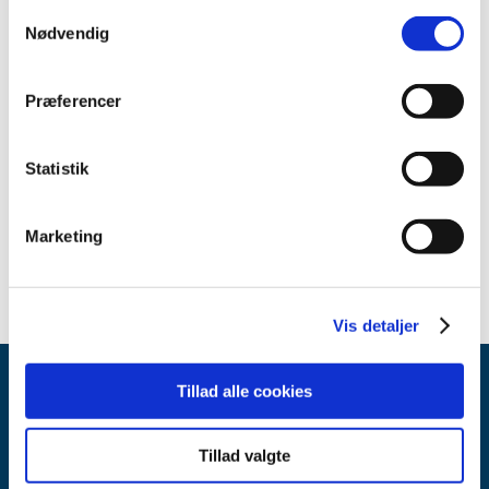
Samtykkevalg
Nødvendig
Relateret indhold
Præferencer
Sikkerhedsmeddelelse om RUSCH Ureteral Catheters
(pdf -
0,51 MB)
Statistik
SIkkerhedsmeddelelse om RUSCH Ureteral Catheters
(dansk)
(pdf - 0,41 MB)
Marketing
Vis detaljer
Tillad alle cookies
Tillad valgte