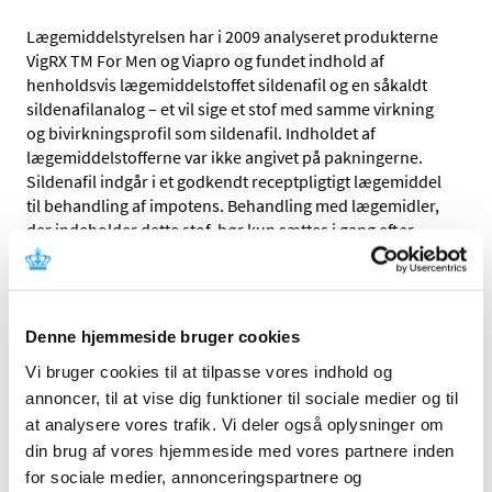
Lægemiddelstyrelsen har i 2009 analyseret produkterne
VigRX TM For Men og Viapro og fundet indhold af
henholdsvis lægemiddelstoffet sildenafil og en såkaldt
sildenafilanalog – et vil sige et stof med samme virkning
og bivirkningsprofil som sildenafil. Indholdet af
lægemiddelstofferne var ikke angivet på pakningerne.
Sildenafil indgår i et godkendt receptpligtigt lægemiddel
til behandling af impotens. Behandling med lægemidler,
der indeholder dette stof, bør kun sættes i gang efter
samråd med en læge.
Lægemiddelstyrelsen anbefaler derfor at lade være med
at købe produkterne VigRX For Men og Viapro, idet der
Denne hjemmeside bruger cookies
kan være risiko for, at de fortsat indeholder
lægemiddelstoffer, der ikke er deklareret på
Vi bruger cookies til at tilpasse vores indhold og
pakningerne.
annoncer, til at vise dig funktioner til sociale medier og til
at analysere vores trafik. Vi deler også oplysninger om
Hjemmesiden er registreret af en fransk
din brug af vores hjemmeside med vores partnere inden
internetvirksomhed, men er tilsyneladende
for sociale medier, annonceringspartnere og
hjemmehørende i Storbritannien.