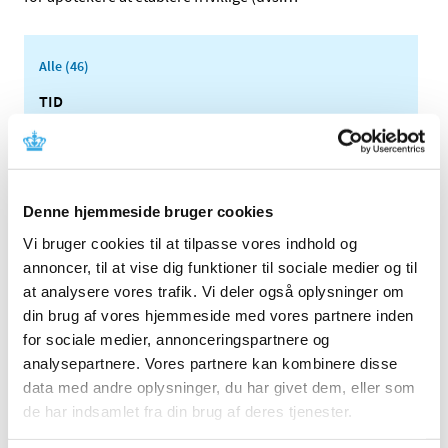
Alle (46)
TID
2024 (2)
2023 (1)
august (1)
Denne hjemmeside bruger cookies
2022 (1)
2021 (2)
Vi bruger cookies til at tilpasse vores indhold og
annoncer, til at vise dig funktioner til sociale medier og til
2020 (1)
at analysere vores trafik. Vi deler også oplysninger om
2019 (3)
din brug af vores hjemmeside med vores partnere inden
2018 (3)
for sociale medier, annonceringspartnere og
2017 (5)
analysepartnere. Vores partnere kan kombinere disse
2016 (2)
data med andre oplysninger, du har givet dem, eller som
2015 (1)
de har indsamlet fra din brug af deres tjenester.
2014 (1)