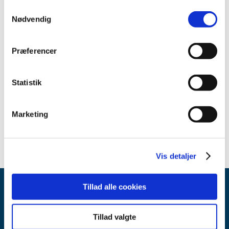
2013 (1)
Samtykkevalg
Nødvendig
2012 (2)
2011 (2)
Præferencer
2010 (1)
2009 (2)
2008 (1)
Statistik
2007 (8)
2006 (2)
Marketing
2005 (3)
Vis detaljer
Tillad alle cookies
Tillad valgte