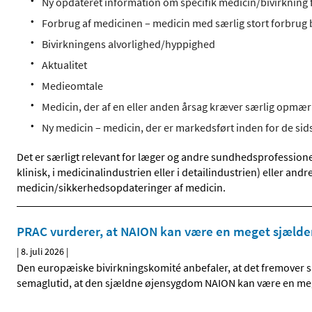
Ny opdateret information om specifik medicin/bivirkning f
Forbrug af medicinen – medicin med særlig stort forbrug
Bivirkningens alvorlighed/hyppighed
Aktualitet
Medieomtale
Medicin, der af en eller anden årsag kræver særlig opm
Ny medicin – medicin, der er markedsført inden for de sid
Det er særligt relevant for læger og andre sundhedsprofessione
klinisk, i medicinalindustrien eller i detailindustrien) eller an
medicin/sikkerhedsopdateringer af medicin.
PRAC vurderer, at NAION kan være en meget sjælde
|
8. juli 2026
|
Den europæiske bivirkningskomité anbefaler, at det fremover s
semaglutid, at den sjældne øjensygdom NAION kan være en me