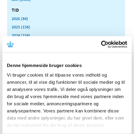
TID
2026 (84)
2025 (158)
2024 (224)
2023 (195)
2022 (197)
2021 (516)
Denne hjemmeside bruger cookies
2020 (263)
Vi bruger cookies til at tilpasse vores indhold og
2019 (159)
annoncer, til at vise dig funktioner til sociale medier og til
2018 (150)
at analysere vores trafik. Vi deler også oplysninger om
2017 (167)
din brug af vores hjemmeside med vores partnere inden
2016 (167)
for sociale medier, annonceringspartnere og
2015 (33)
analysepartnere. Vores partnere kan kombinere disse
data med andre oplysninger, du har givet dem, eller som
2014 (44)
de har indsamlet fra din brug af deres tjenester.
2013 (49)