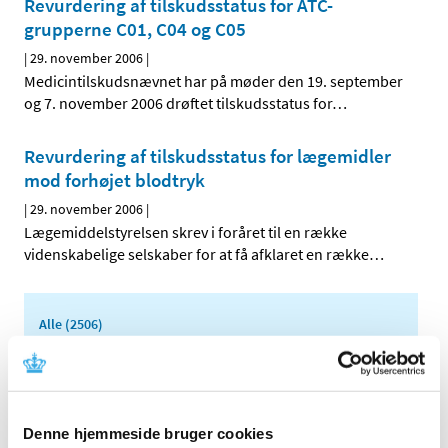
Revurdering af tilskudsstatus for ATC-
grupperne C01, C04 og C05
|
29. november 2006
|
Medicintilskudsnævnet har på møder den 19. september
og 7. november 2006 drøftet tilskudsstatus for
…
Revurdering af tilskudsstatus for lægemidler
mod forhøjet blodtryk
|
29. november 2006
|
Lægemiddelstyrelsen skrev i foråret til en række
videnskabelige selskaber for at få afklaret en række
…
Alle (2506)
TID
2026 (84)
2025 (158)
Denne hjemmeside bruger cookies
2024 (224)