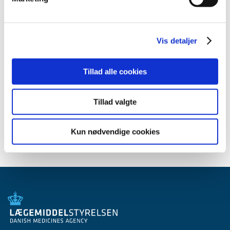
2007 (3)
2006 (9)
december (1)
Vis detaljer
november (3)
oktober (1)
Tillad alle cookies
september (1)
juli (2)
Tillad valgte
marts (1)
2005 (2)
Kun nødvendige cookies