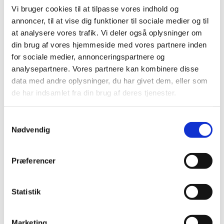
Vi bruger cookies til at tilpasse vores indhold og
2023 (195)
annoncer, til at vise dig funktioner til sociale medier og til
2022 (197)
at analysere vores trafik. Vi deler også oplysninger om
2021 (516)
din brug af vores hjemmeside med vores partnere inden
2020 (263)
for sociale medier, annonceringspartnere og
2019 (159)
analysepartnere. Vores partnere kan kombinere disse
data med andre oplysninger, du har givet dem, eller som
2018 (150)
de har indsamlet fra din brug af deres tjenester.
2017 (167)
2016 (167)
Samtykkevalg
2015 (33)
Nødvendig
2014 (44)
2013 (49)
Præferencer
2012 (44)
2011 (13)
Statistik
2010 (7)
2009 (14)
2008 (8)
Marketing