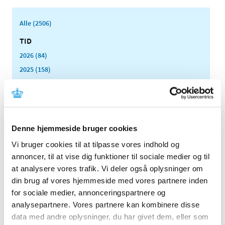
Alle (2506)
TID
2026 (84)
2025 (158)
2024 (224)
2023 (195)
2022 (197)
2021 (516)
Denne hjemmeside bruger cookies
2020 (263)
Vi bruger cookies til at tilpasse vores indhold og
2019 (159)
annoncer, til at vise dig funktioner til sociale medier og til
2018 (150)
at analysere vores trafik. Vi deler også oplysninger om
din brug af vores hjemmeside med vores partnere inden
2017 (167)
for sociale medier, annonceringspartnere og
2016 (167)
analysepartnere. Vores partnere kan kombinere disse
2015 (33)
data med andre oplysninger, du har givet dem, eller som
2014 (44)