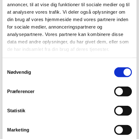
annoncer, til at vise dig funktioner til sociale medier og til
2024 (224)
at analysere vores trafik. Vi deler også oplysninger om
2023 (195)
din brug af vores hjemmeside med vores partnere inden
2022 (197)
for sociale medier, annonceringspartnere og
2021 (516)
analysepartnere. Vores partnere kan kombinere disse
2020 (263)
data med andre oplysninger, du har givet dem, eller som
de har indsamlet fra din brug af deres tjenester.
2019 (159)
2018 (150)
Samtykkevalg
2017 (167)
Nødvendig
2016 (167)
2015 (33)
Præferencer
2014 (44)
2013 (49)
2012 (44)
Statistik
2011 (13)
2010 (7)
Marketing
2009 (14)