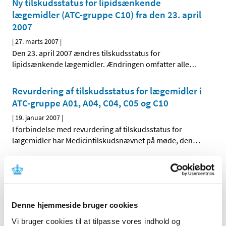
Ny tilskudsstatus for lipidsænkende
lægemidler (ATC-gruppe C10) fra den 23. april
2007
|
27. marts 2007
|
Den 23. april 2007 ændres tilskudsstatus for
lipidsænkende lægemidler. Ændringen omfatter alle
…
Revurdering af tilskudsstatus for lægemidler i
ATC-gruppe A01, A04, C04, C05 og C10
|
19. januar 2007
|
I forbindelse med revurdering af tilskudsstatus for
lægemidler har Medicintilskudsnævnet på møde, den
…
Alle (2506)
TID
Denne hjemmeside bruger cookies
2026 (84)
Vi bruger cookies til at tilpasse vores indhold og
2025 (158)