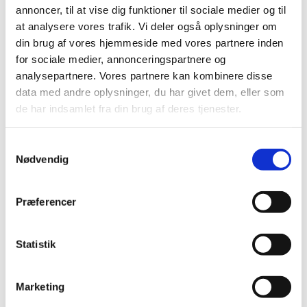
annoncer, til at vise dig funktioner til sociale medier og til
2024 (224)
at analysere vores trafik. Vi deler også oplysninger om
2023 (195)
din brug af vores hjemmeside med vores partnere inden
2022 (197)
for sociale medier, annonceringspartnere og
2021 (516)
analysepartnere. Vores partnere kan kombinere disse
2020 (263)
data med andre oplysninger, du har givet dem, eller som
de har indsamlet fra din brug af deres tjenester.
2019 (159)
2018 (150)
Samtykkevalg
2017 (167)
Nødvendig
2016 (167)
2015 (33)
Præferencer
2014 (44)
2013 (49)
2012 (44)
Statistik
2011 (13)
2010 (7)
Marketing
2009 (14)