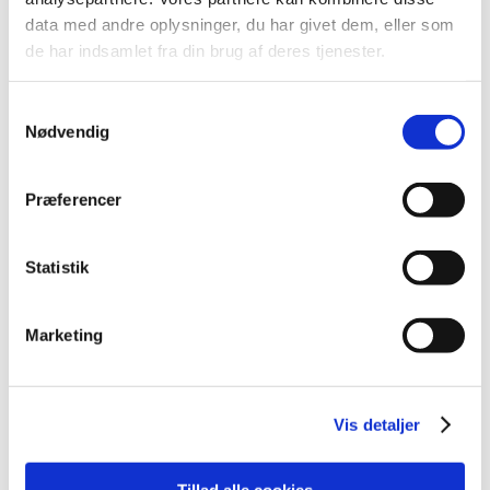
data med andre oplysninger, du har givet dem, eller som
2013 (49)
de har indsamlet fra din brug af deres tjenester.
2012 (44)
2011 (13)
Samtykkevalg
2010 (7)
Nødvendig
2009 (14)
2008 (8)
Præferencer
december (1)
november (2)
oktober (2)
Statistik
september (1)
juli (1)
Marketing
januar (1)
2007 (3)
2006 (9)
Vis detaljer
2005 (2)