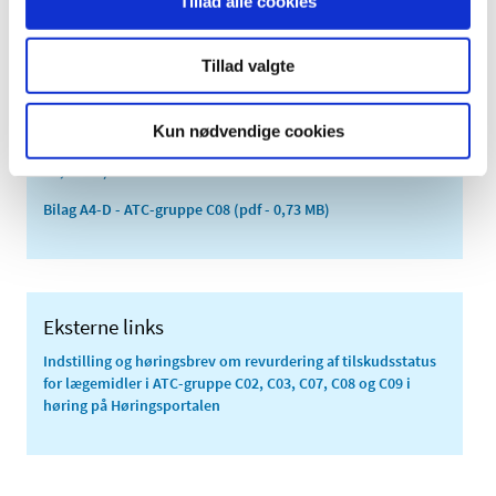
Tillad alle cookies
Bilag A5-D - ATC-gruppe C09
(pdf - 1,18 MB)
Medicintilskudsnævnets indstilling vedrørende revurdering
Tillad valgte
af tilskudsstatus for lægemidler i ATC-grupperne C02, C03,
C07, C08 og C09
(pdf - 0,15 MB)
Kun nødvendige cookies
Lægemiddelstyrelsens høringsbrev til virksomhederne
(pdf
- 0,03 MB)
Bilag A4-D - ATC-gruppe C08
(pdf - 0,73 MB)
Eksterne links
Indstilling og høringsbrev om revurdering af tilskudsstatus
for lægemidler i ATC-gruppe C02, C03, C07, C08 og C09 i
høring på Høringsportalen