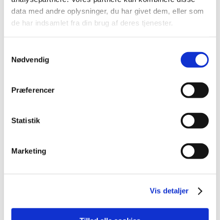
data med andre oplysninger, du har givet dem, eller som
Yderligere oplysninger
kan fås ved henvendelse til
de har indsamlet fra din brug af deres tjenester.
sektion for Medicintilskud,
Send en mail
.
Samtykkevalg
Emner
Nødvendig
Tilskud C02
Tilskud C03
Præferencer
Tilskud C07
Tilskud C08
Statistik
Tilskud C09
Marketing
Relateret indhold
Bilag A2-D - ATC-gruppe C03
(pdf - 0,63 MB)
Vis detaljer
Bilag A1-D - ATC-gruppe C02
(pdf - 0,29 MB)
Bilag A3-D - ATC-gruppe C07
(pdf - 0,82 MB)