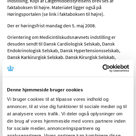
indstilling. Kopi af Lægemiddelstyrelsens brev ses af
faktaboksen til højre. Materialet ligger også på
Høringsportalen (se link i faktaboksen til højre).
Der er høringsfrist mandag den 5. maj 2008.
Orientering om Medicintilskudsnævnets indstilling er
desuden sendt til Dansk Cardiologisk Selskab, Dansk
Endokrinologisk Selskab, Dansk Hypertensionsselskab,
Dansk Karkirurgisk Selskab. Dansk Kirurgisk Selskab,
Dansk Medicinsk Selskab, Dansk Nefrologisk Selskab,
Dansk Pædiatrisk Selskab, Dansk Selskab for Almen
Medicin, Dansk Selskab for Apopleksi, Dansk Selskab for
Geriatri, Dansk Selskab for Intern Medicin og Dansk
Denne hjemmeside bruger cookies
Selskab for Klinisk Farmakologi. Herudover er
Lægemiddelstyrelsen og Institut for Rationel
Vi bruger cookies til at tilpasse vores indhold og
Farmakoterapi orienteret.
annoncer, til at vise dig funktioner til sociale medier og til
at analysere vores trafik. Vi deler også oplysninger om
En engelsk oversættelse af indstillingen vil blive
din brug af vores hjemmeside med vores partnere inden
offentliggjort inden for kort tid. Orientering herom sker
for sociale medier, annonceringspartnere og
via nyhedsbrevet
NetNews from the Danish Medicines
Agency
.
analysepartnere. Vores partnere kan kombinere disse