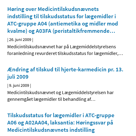
Høring over Medicintilskudsnævnets
indstilling til tilskudsstatus for lægemidler i
ATC-gruppe A04 (antiemetika og midler mod
kvalme) og A03FA (peristaltik­fremmende
…
|
26. juni 2009
|
Medicintilskudsnævnet har på Lægemiddelstyrelsens
foranledning revurderet tilskudsstatus for lægemidler,
…
Ændring af tilskud til hjerte-karmedicin pr. 13.
juli 2009
|
9. juni 2009
|
Medicintilskudsnævnet og Lægemiddelstyrelsen har
gennemgået lægemidler til behandling af
…
Tilskudsstatus for lægemidler i ATC-gruppe
A06 og A02AA04, laksantia: Høringssvar på
Medicintilskudsnævnets indstilling