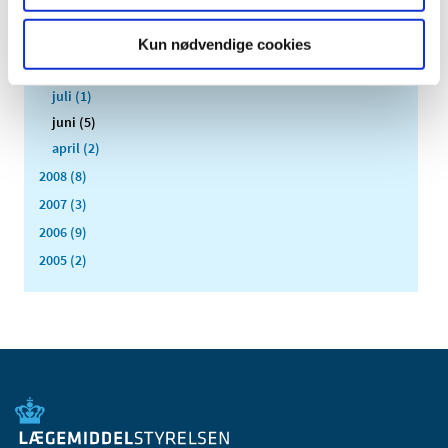
november (1)
oktober (1)
Kun nødvendige cookies
september (2)
juli (1)
juni (5)
april (2)
2008 (8)
2007 (3)
2006 (9)
2005 (2)