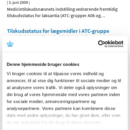
|
3. juni 2009
|
Medicintilskudsnævnets indstilling vedrørende fremtidig
tilskudsstatus for laksantia (ATC-grupper A06 og
…
Tilskudsstatus for lægemidler i ATC-gruppe
A08, fedmemidler ekskl. diætmidler:
Høringssvar på Medicintilskudsnævnets
indstilling
|
3. juni 2009
|
Denne hjemmeside bruger cookies
Medicintilskudsnævnets indstilling vedrørende fremtidig
tilskudsstatus for fedmemidler ekskl. diætmidler
…
Vi bruger cookies til at tilpasse vores indhold og
annoncer, til at vise dig funktioner til sociale medier og til
at analysere vores trafik. Vi deler også oplysninger om
Alle (2506)
din brug af vores hjemmeside med vores partnere inden
for sociale medier, annonceringspartnere og
TID
analysepartnere. Vores partnere kan kombinere disse
2026 (84)
data med andre oplysninger, du har givet dem, eller som
2025 (158)
de har indsamlet fra din brug af deres tjenester.
2024 (224)