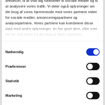
annoncer, til at vise dig funktioner til sociale medier og til
2020 (263)
at analysere vores trafik. Vi deler også oplysninger om
2019 (159)
din brug af vores hjemmeside med vores partnere inden
2018 (150)
for sociale medier, annonceringspartnere og
2017 (167)
analysepartnere. Vores partnere kan kombinere disse
2016 (167)
data med andre oplysninger, du har givet dem, eller som
2015 (33)
de har indsamlet fra din brug af deres tjenester.
2014 (44)
2013 (49)
Samtykkevalg
Nødvendig
2012 (44)
2011 (13)
Præferencer
2010 (7)
2009 (14)
december (2)
Statistik
november (1)
oktober (1)
Marketing
september (2)
juli (1)