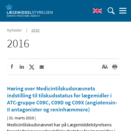
/
Nyheder
2016
2016
Høring over Medicintilskudsnævnets
indstilling til tilskudsstatus for lægemidler i
ATC-gruppe C09C, C09D og C09X (angiotensin-
II antagonister og reninhæmmere)
|
31. marts 2010
|
Medicintilskudsnævnet har på Lægemiddelstyrelsens