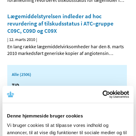
foranledning revurderet tilskudsstatus for lægemidler i
…
Lægemiddelstyrelsen indleder ad hoc
revurdering af tilskudsstatus i ATC–gruppe
C09C, C09D og C09X
|
12. marts 2010
|
En lang række lægemiddelvirksomheder har den 8. marts
2010 markedsført generiske kopier af angiotensin
…
Alle (2506)
TID
2026 (84)
2025 (158)
2024 (224)
Denne hjemmeside bruger cookies
2023 (195)
Vi bruger cookies til at tilpasse vores indhold og
2022 (197)
annoncer, til at vise dig funktioner til sociale medier og til