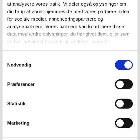
2021 (516)
at analysere vores trafik. Vi deler også oplysninger om
2020 (263)
din brug af vores hjemmeside med vores partnere inden
2019 (159)
for sociale medier, annonceringspartnere og
analysepartnere. Vores partnere kan kombinere disse
2018 (150)
data med andre oplysninger, du har givet dem, eller som
2017 (167)
de har indsamlet fra din brug af deres tjenester.
2016 (167)
2015 (33)
Samtykkevalg
2014 (44)
Nødvendig
2013 (49)
2012 (44)
Præferencer
2011 (13)
2010 (7)
Statistik
november (1)
juni (1)
maj (1)
Marketing
april (2)
marts (2)