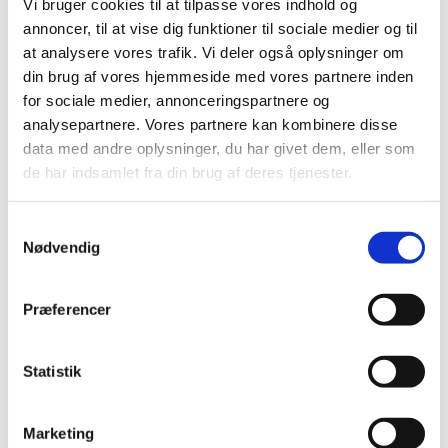
Vi bruger cookies til at tilpasse vores indhold og
2020 (263)
annoncer, til at vise dig funktioner til sociale medier og til
2019 (159)
at analysere vores trafik. Vi deler også oplysninger om
2018 (150)
din brug af vores hjemmeside med vores partnere inden
2017 (167)
for sociale medier, annonceringspartnere og
2016 (167)
analysepartnere. Vores partnere kan kombinere disse
2015 (33)
data med andre oplysninger, du har givet dem, eller som
de har indsamlet fra din brug af deres tjenester.
2014 (44)
2013 (49)
Samtykkevalg
2012 (44)
Nødvendig
2011 (13)
november (1)
oktober (2)
Præferencer
september (2)
august (2)
Statistik
juli (1)
juni (1)
Marketing
maj (2)