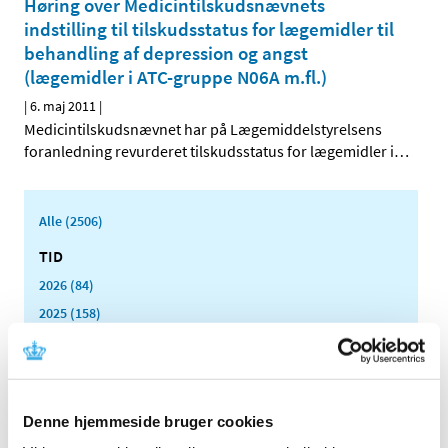
Høring over Medicintilskudsnævnets
indstilling til tilskudsstatus for lægemidler til
behandling af depression og angst
(lægemidler i ATC-gruppe N06A m.fl.)
|
6. maj 2011
|
Medicintilskudsnævnet har på Lægemiddelstyrelsens
foranledning revurderet tilskudsstatus for lægemidler i
…
Alle (2506)
TID
2026 (84)
2025 (158)
2024 (224)
2023 (195)
2022 (197)
Denne hjemmeside bruger cookies
2021 (516)