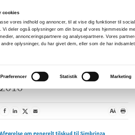
 cookies
passe vores indhold og annoncer, til at vise dig funktioner til soci
Nyheder
Om os
Kontakt
fik. Vi deler også oplysninger om din brug af vores hjemmeside m
 medier, annonceringspartnere og analysepartnere. Vores partne
 og
Tilskud og
Apoteker og salg af
Me
ndre oplysninger, du har givet dem, eller som de har indsamlet 
rmation
priser
medicin
ud
Præferencer
Statistik
Marketing
2016
Afgørelse om generelt tilskud til Simbrinza