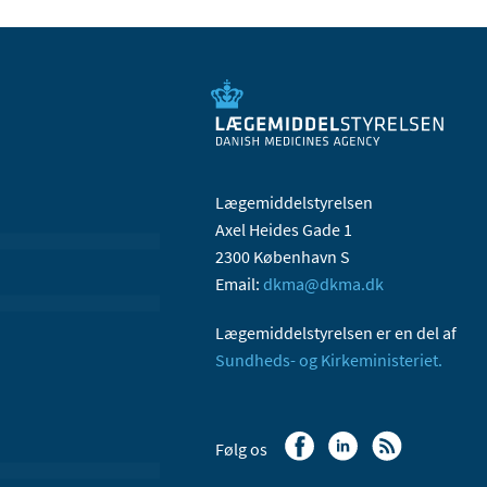
Lægemiddelstyrelsen
Axel Heides Gade 1
2300 København S
Email:
dkma@dkma.dk
Lægemiddelstyrelsen er en del af
Sundheds- og Kirkeministeriet.
Følg os