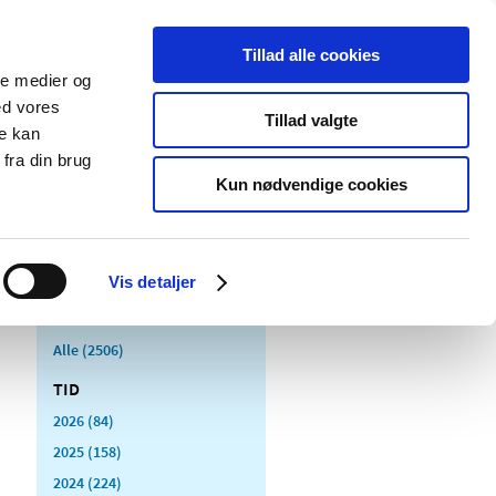
Tillad alle cookies
ale medier og
Udgivelser
Cookies
ed vores
Tillad valgte
re kan
dicinsk
Særlige
fra din brug
styr
produktområder
Kun nødvendige cookies
Vis detaljer
Alle (2506)
TID
2026 (84)
2025 (158)
2024 (224)