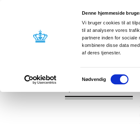
Denne hjemmeside bruger
Vi bruger cookies til at til
til at analysere vores tra
partnere inden for sociale
Godkendelse og
Bivirkninger
kombinere disse data med a
kontrol
produktinfo
af deres tjenester.
/
Nyheder
2016
Samtykkevalg
Nødvendig
Nyheder