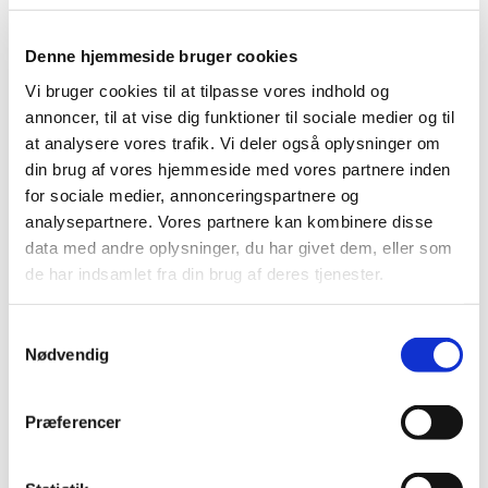
2023 (195)
2022 (197)
Denne hjemmeside bruger cookies
2021 (516)
Vi bruger cookies til at tilpasse vores indhold og
2020 (263)
annoncer, til at vise dig funktioner til sociale medier og til
2019 (159)
at analysere vores trafik. Vi deler også oplysninger om
2018 (150)
din brug af vores hjemmeside med vores partnere inden
2017 (167)
for sociale medier, annonceringspartnere og
2016 (167)
analysepartnere. Vores partnere kan kombinere disse
2015 (33)
data med andre oplysninger, du har givet dem, eller som
de har indsamlet fra din brug af deres tjenester.
2014 (44)
december (3)
november (3)
Samtykkevalg
Nødvendig
oktober (1)
september (7)
august (4)
Præferencer
juli (2)
juni (8)