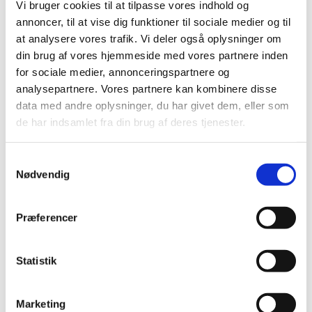
Vi bruger cookies til at tilpasse vores indhold og
2017 (167)
annoncer, til at vise dig funktioner til sociale medier og til
2016 (167)
at analysere vores trafik. Vi deler også oplysninger om
2015 (33)
din brug af vores hjemmeside med vores partnere inden
2014 (44)
for sociale medier, annonceringspartnere og
december (3)
analysepartnere. Vores partnere kan kombinere disse
data med andre oplysninger, du har givet dem, eller som
november (3)
de har indsamlet fra din brug af deres tjenester.
oktober (1)
september (7)
Samtykkevalg
august (4)
Nødvendig
juli (2)
juni (8)
maj (2)
Præferencer
april (2)
marts (3)
Statistik
februar (6)
januar (3)
Marketing
2013 (49)