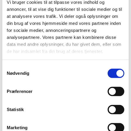
Vi bruger cookies til at tilpasse vores indhold og
2017 (167)
annoncer, til at vise dig funktioner til sociale medier og til
2016 (167)
at analysere vores trafik. Vi deler også oplysninger om
2015 (33)
din brug af vores hjemmeside med vores partnere inden
2014 (44)
for sociale medier, annonceringspartnere og
december (3)
analysepartnere. Vores partnere kan kombinere disse
data med andre oplysninger, du har givet dem, eller som
november (3)
de har indsamlet fra din brug af deres tjenester.
oktober (1)
september (7)
Samtykkevalg
august (4)
Nødvendig
juli (2)
juni (8)
maj (2)
Præferencer
april (2)
marts (3)
Statistik
februar (6)
januar (3)
Marketing
2013 (49)