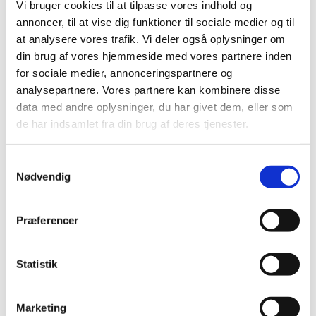
Vi bruger cookies til at tilpasse vores indhold og
2017 (167)
annoncer, til at vise dig funktioner til sociale medier og til
2016 (167)
at analysere vores trafik. Vi deler også oplysninger om
2015 (33)
din brug af vores hjemmeside med vores partnere inden
2014 (44)
for sociale medier, annonceringspartnere og
december (3)
analysepartnere. Vores partnere kan kombinere disse
data med andre oplysninger, du har givet dem, eller som
november (3)
de har indsamlet fra din brug af deres tjenester.
oktober (1)
september (7)
Samtykkevalg
august (4)
Nødvendig
juli (2)
juni (8)
maj (2)
Præferencer
april (2)
marts (3)
Statistik
februar (6)
januar (3)
Marketing
2013 (49)