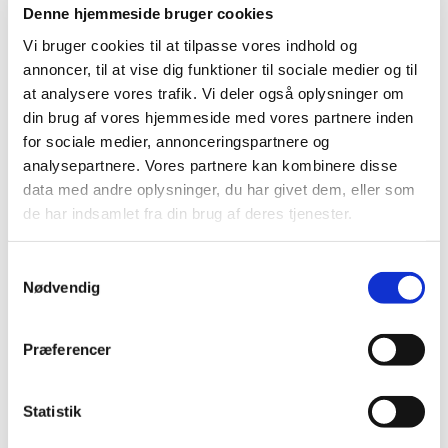
2022 (197)
Denne hjemmeside bruger cookies
2021 (516)
Vi bruger cookies til at tilpasse vores indhold og
2020 (263)
annoncer, til at vise dig funktioner til sociale medier og til
2019 (159)
at analysere vores trafik. Vi deler også oplysninger om
2018 (150)
din brug af vores hjemmeside med vores partnere inden
for sociale medier, annonceringspartnere og
2017 (167)
analysepartnere. Vores partnere kan kombinere disse
2016 (167)
data med andre oplysninger, du har givet dem, eller som
2015 (33)
de har indsamlet fra din brug af deres tjenester.
december (4)
november (4)
Samtykkevalg
oktober (2)
Nødvendig
september (3)
august (2)
Præferencer
juni (9)
maj (2)
marts (2)
Statistik
februar (2)