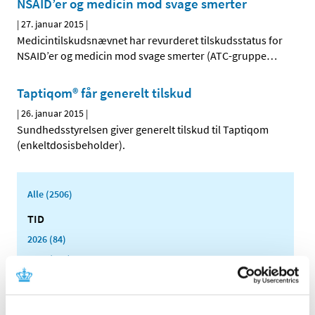
NSAID’er og medicin mod svage smerter
|
27. januar 2015
|
Medicintilskudsnævnet har revurderet tilskudsstatus for
NSAID’er og medicin mod svage smerter (ATC-gruppe
…
Taptiqom® får generelt tilskud
|
26. januar 2015
|
Sundhedsstyrelsen giver generelt tilskud til Taptiqom
(enkeltdosisbeholder).
Alle (2506)
TID
2026 (84)
2025 (158)
2024 (224)
2023 (195)