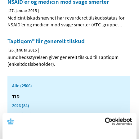
NSAID’er og medicin mod svage smerter
|
27. januar 2015
|
Medicintilskudsnævnet har revurderet tilskudsstatus for
NSAID’er og medicin mod svage smerter (ATC-gruppe
…
Taptiqom® får generelt tilskud
|
26. januar 2015
|
Sundhedsstyrelsen giver generelt tilskud til Taptiqom
(enkeltdosisbeholder).
Alle (2506)
TID
2026 (84)
2025 (158)
2024 (224)
2023 (195)