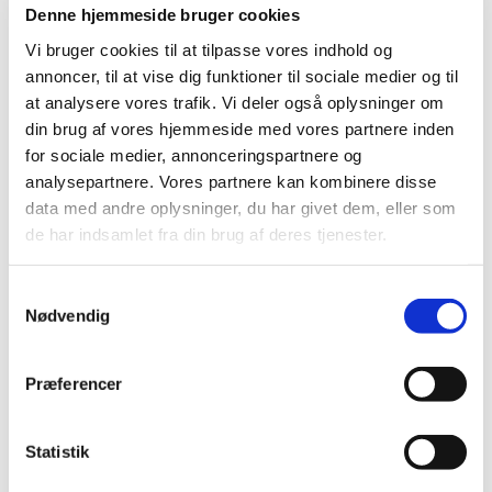
2022 (197)
Denne hjemmeside bruger cookies
2021 (516)
Vi bruger cookies til at tilpasse vores indhold og
2020 (263)
annoncer, til at vise dig funktioner til sociale medier og til
2019 (159)
at analysere vores trafik. Vi deler også oplysninger om
2018 (150)
din brug af vores hjemmeside med vores partnere inden
for sociale medier, annonceringspartnere og
2017 (167)
analysepartnere. Vores partnere kan kombinere disse
2016 (167)
data med andre oplysninger, du har givet dem, eller som
2015 (33)
de har indsamlet fra din brug af deres tjenester.
december (4)
november (4)
Samtykkevalg
oktober (2)
Nødvendig
september (3)
august (2)
Præferencer
juni (9)
maj (2)
marts (2)
Statistik
februar (2)