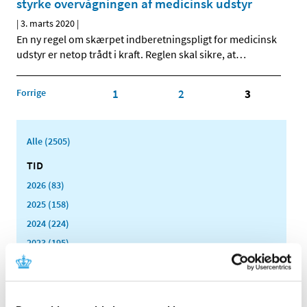
styrke overvågningen af medicinsk udstyr
|
3. marts 2020
|
En ny regel om skærpet indberetningspligt for medicinsk
udstyr er netop trådt i kraft. Reglen skal sikre, at
…
Forrige
1
2
3
Alle (2505)
TID
2026 (83)
2025 (158)
2024 (224)
2023 (195)
2022 (197)
2021 (516)
2020 (263)