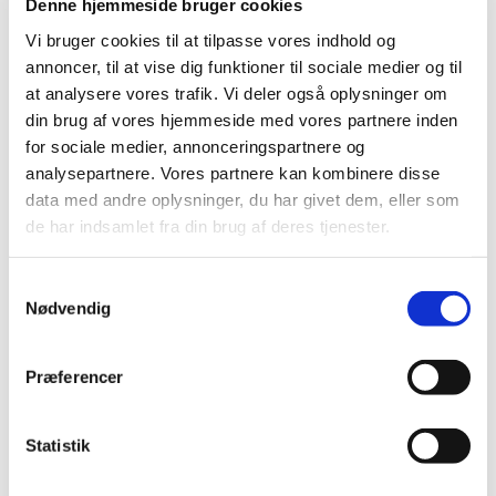
Denne hjemmeside bruger cookies
december (24)
Vi bruger cookies til at tilpasse vores indhold og
november (33)
annoncer, til at vise dig funktioner til sociale medier og til
oktober (20)
at analysere vores trafik. Vi deler også oplysninger om
september (20)
din brug af vores hjemmeside med vores partnere inden
august (17)
for sociale medier, annonceringspartnere og
juli (11)
analysepartnere. Vores partnere kan kombinere disse
juni (21)
data med andre oplysninger, du har givet dem, eller som
maj (21)
de har indsamlet fra din brug af deres tjenester.
april (24)
marts (42)
Samtykkevalg
februar (12)
Nødvendig
januar (18)
2019 (159)
Præferencer
2018 (150)
2017 (167)
Statistik
2016 (167)
2015 (33)