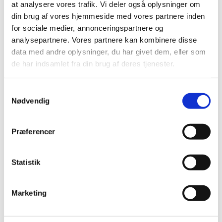
at analysere vores trafik. Vi deler også oplysninger om
juni (21)
din brug af vores hjemmeside med vores partnere inden
maj (21)
for sociale medier, annonceringspartnere og
april (24)
analysepartnere. Vores partnere kan kombinere disse
marts (42)
data med andre oplysninger, du har givet dem, eller som
februar (12)
de har indsamlet fra din brug af deres tjenester.
januar (18)
2019 (159)
Samtykkevalg
Nødvendig
2018 (150)
2017 (167)
2016 (167)
Præferencer
2015 (33)
2014 (44)
Statistik
2013 (49)
2012 (44)
Marketing
2011 (13)
2010 (7)