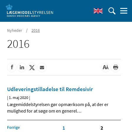
/
Nyheder
2016
2016
Udleveringstilladelse til Remdesivir
|
1. maj 2020
|
Lægemiddelstyrelsen gør opmærksom på, at der er
mulighed for at søge om en generel
…
Forrige
1
2