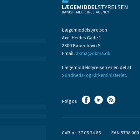
Lægemiddelstyrelsen
Axel Heides Gade 1
2300 København S
Email:
dkma@dkma.dk
Lægemiddelstyrelsen er en del af
Sundheds- og Kirkeministeriet.
Følg os
CVR-nr. 37 05 24 85
EAN 5798 000 