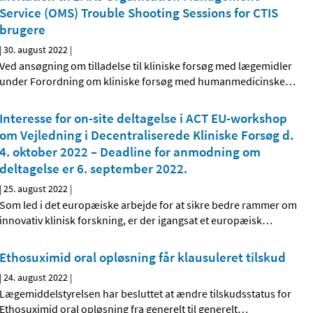
Service (OMS) Trouble Shooting Sessions for CTIS
brugere
|
30. august 2022
|
Ved ansøgning om tilladelse til kliniske forsøg med lægemidler
under Forordning om kliniske forsøg med humanmedicinske
…
Interesse for on-site deltagelse i ACT EU-workshop
om Vejledning i Decentraliserede Kliniske Forsøg d.
4. oktober 2022 – Deadline for anmodning om
deltagelse er 6. september 2022.
|
25. august 2022
|
Som led i det europæiske arbejde for at sikre bedre rammer om
innovativ klinisk forskning, er der igangsat et europæisk
…
Ethosuximid oral opløsning får klausuleret tilskud
|
24. august 2022
|
Lægemiddelstyrelsen har besluttet at ændre tilskudsstatus for
Ethosuximid oral opløsning fra generelt til generelt
…