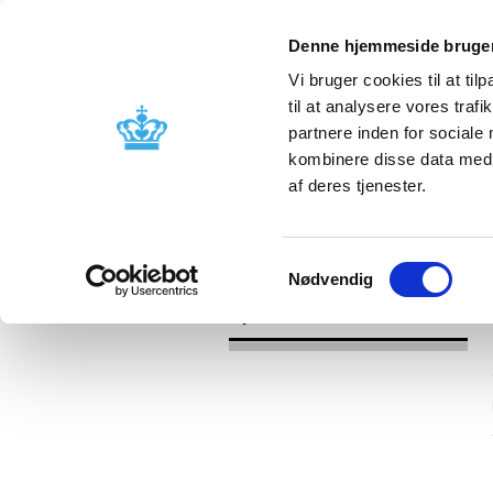
Denne hjemmeside bruger
Vi bruger cookies til at til
til at analysere vores tra
partnere inden for sociale
Godkendelse og
Bivirkninger
kombinere disse data med a
kontrol
produktinfo
af deres tjenester.
/
Nyheder
2016
Samtykkevalg
Nødvendig
Nyheder