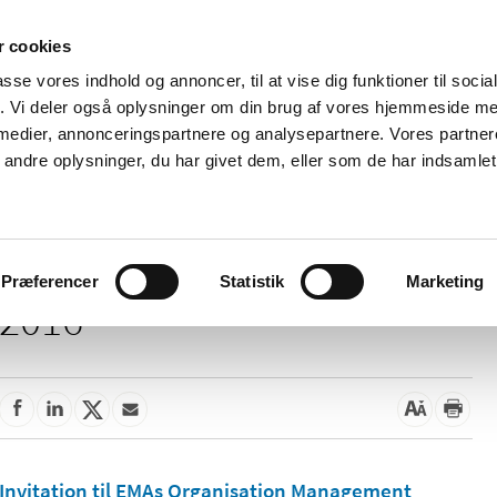
 cookies
passe vores indhold og annoncer, til at vise dig funktioner til soci
Nyheder
Om os
Kontakt
fik. Vi deler også oplysninger om din brug af vores hjemmeside m
 medier, annonceringspartnere og analysepartnere. Vores partne
 og
Tilskud og
Apoteker og salg af
Me
ndre oplysninger, du har givet dem, eller som de har indsamlet 
rmation
priser
medicin
ud
Præferencer
Statistik
Marketing
2016
Invitation til EMAs Organisation Management