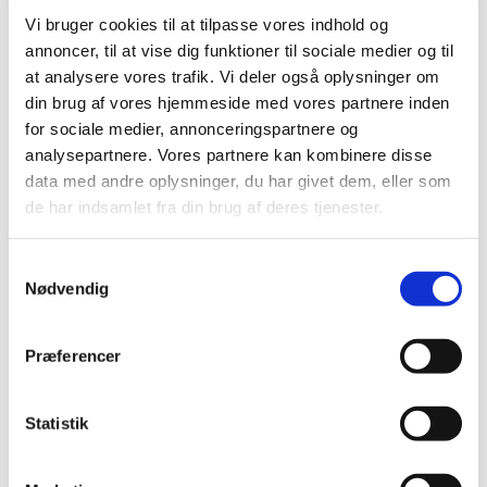
Den 15. december er sidste frist for
modtagelse af ansøgninger vedr.
Vi bruger cookies til at tilpasse vores indhold og
virksomhedstilladelser i 2025
annoncer, til at vise dig funktioner til sociale medier og til
at analysere vores trafik. Vi deler også oplysninger om
|
17. november 2025
|
din brug af vores hjemmeside med vores partnere inden
Ansøgninger om virksomhedstilladelser skal være
for sociale medier, annonceringspartnere og
modtaget senest den 15. december 2025, hvis
…
analysepartnere. Vores partnere kan kombinere disse
data med andre oplysninger, du har givet dem, eller som
Ledig bevilling til Slagelse Rådhus Apotek
de har indsamlet fra din brug af deres tjenester.
|
17. november 2025
|
Bevillingen til at drive Slagelse Rådhus Apotek er ledig pr.
Samtykkevalg
1. april 2026. Bevillingen er opslået ledig efter Lov om
…
Nødvendig
Årlig indberetning for 2025 af euforiserende
stoffer
Præferencer
|
14. november 2025
|
Indberetningsskemaer for 2025 til årlig indberetning af
Statistik
euforiserende stoffer samt opdateret vejledning til
…