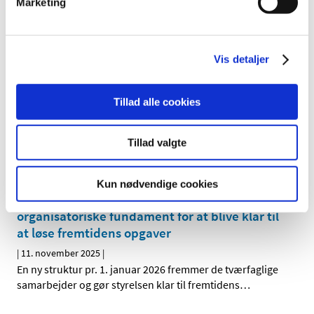
Marketing
Falske e-mails med misbrug af
Lægemiddelstyrelsens logo i omløb
|
12. november 2025
|
Lægemiddelstyrelsen er blevet opmærksom på, at der i
Vis detaljer
disse dage cirkulerer falske e-mails, der misbruger
…
Tillad alle cookies
Nyhedsbrev fra tilknytning
|
11. november 2025
|
Tillad valgte
Det er vigtigt at melde tilknytning til den korrekte
Juridiske enhed Vi er i forbindelse med den daglige
…
Kun nødvendige cookies
Lægemiddelstyrelsen styrker sit
organisatoriske fundament for at blive klar til
at løse fremtidens opgaver
|
11. november 2025
|
En ny struktur pr. 1. januar 2026 fremmer de tværfaglige
samarbejder og gør styrelsen klar til fremtidens
…