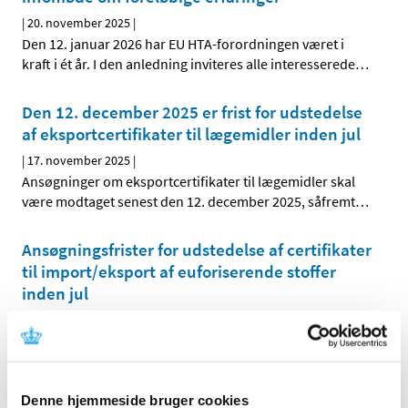
|
20. november 2025
|
Den 12. januar 2026 har EU HTA-forordningen været i
kraft i ét år. I den anledning inviteres alle interesserede
…
Den 12. december 2025 er frist for udstedelse
af eksportcertifikater til lægemidler inden jul
|
17. november 2025
|
Ansøgninger om eksportcertifikater til lægemidler skal
være modtaget senest den 12. december 2025, såfremt
…
Ansøgningsfrister for udstedelse af certifikater
til import/eksport af euforiserende stoffer
inden jul
|
17. november 2025
|
Ansøgninger om import/eksport certifikater, som
modtages via NDS Web, skal være modtaget senest den
…
Denne hjemmeside bruger cookies