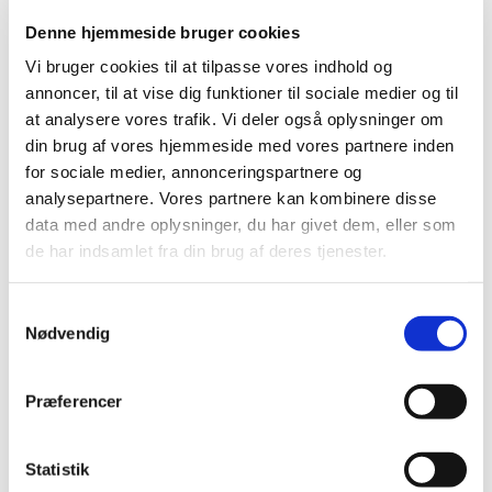
forsøg tilgængelig fra i dag
Denne hjemmeside bruger cookies
Patienter, der får diabetesmedicinen Rybelsus,
Vi bruger cookies til at tilpasse vores indhold og
skal være opmærksomme på risiko for
annoncer, til at vise dig funktioner til sociale medier og til
medicineringsfejl
at analysere vores trafik. Vi deler også oplysninger om
din brug af vores hjemmeside med vores partnere inden
|
1. august 2025
|
for sociale medier, annonceringspartnere og
Det europæiske lægemiddelagentur har godkendt en ny
analysepartnere. Vores partnere kan kombinere disse
formulering af diabetes-tabletterne Rybelsus, som
…
data med andre oplysninger, du har givet dem, eller som
de har indsamlet fra din brug af deres tjenester.
Alle (2506)
Samtykkevalg
TID
Nødvendig
2026 (84)
2025 (158)
Præferencer
december (10)
november (20)
oktober (18)
Statistik