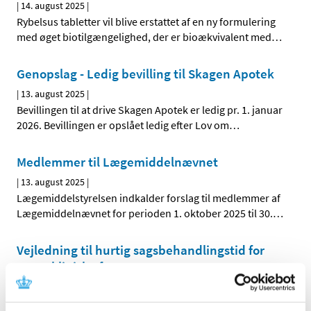
|
14. august 2025
|
Rybelsus tabletter vil blive erstattet af en ny formulering
med øget biotilgængelighed, der er bioækvivalent med
…
Genopslag - Ledig bevilling til Skagen Apotek
|
13. august 2025
|
Bevillingen til at drive Skagen Apotek er ledig pr. 1. januar
2026. Bevillingen er opslået ledig efter Lov om
…
Medlemmer til Lægemiddelnævnet
|
13. august 2025
|
Lægemiddelstyrelsen indkalder forslag til medlemmer af
Lægemiddelnævnet for perioden 1. oktober 2025 til 30.
…
Vejledning til hurtig sagsbehandlingstid for
Fase I kliniske forsøg
|
7. august 2025
|
Vejledning til hurtig sagsbehandling for fase I kliniske