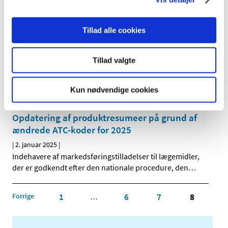
Tilladelser til ordination og udlevering af udenlandske
lægemidler indeholdende metoprololsuccinat 25 mg,
…
Tillad alle cookies
En milepæl i arbejdet med at reducere brugen
af forsøgsdyr i lægemiddelindustrien
Tillad valgte
|
6. januar 2025
|
Den Europæiske Farmakopékommission har godkendt at
Kun nødvendige cookies
fjerne testen for såkaldte pyrogener (giftstoffer fra
…
Opdatering af produktresumeer på grund af
ændrede ATC-koder for 2025
|
2. januar 2025
|
Indehavere af markedsføringstilladelser til lægemidler,
der er godkendt efter den nationale procedure, den
…
Forrige
1
6
7
8
…