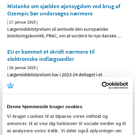
Mistanke om sjælden øjensygdom ved brug af
Ozempic bør undersøges nærmere
|
17. januar 2025
|
Lægemiddelstyrelsen vil anmode den europæiske
bivirkningskomité, PRAC, om at vurdere to nye danske
…
EU er kommet et skridt nærmere til
elektroniske indlægssedler
|
16. januar 2025
|
Lægemiddelstyrelsen har i 2023-24 deltaget i et
pilotprojekt, der skal bane vej for at anvende
…
Veoza (fezolinetant): risiko for
lægemiddelinduceret leverskade og nye
Denne hjemmeside bruger cookies
anbefalinger om monitorering af
Vi bruger cookies til at tilpasse vores indhold og
leverfunktionen før og under behandling
annoncer, til at vise dig funktioner til sociale medier og til
|
15. januar 2025
|
at analysere vores trafik. Vi deler også oplysninger om
Der er observeret alvorlig leverskade med fezolinetant.