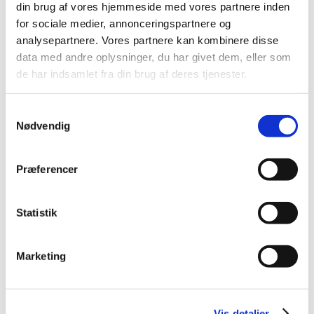
din brug af vores hjemmeside med vores partnere inden
for sociale medier, annonceringspartnere og
Opfordring til ansøgninger om
analysepartnere. Vores partnere kan kombinere disse
markedsføringstilladelse for kritiske
data med andre oplysninger, du har givet dem, eller som
lægemidler
de har indsamlet fra din brug af deres tjenester.
|
13. januar 2025
|
Lægemiddelstyrelsen opfordrer virksomheder til at
Samtykkevalg
ansøge om markedsføringstilladelse for udvalgte
…
Nødvendig
Årets fokus ved inspektioner i 2025
Præferencer
|
7. januar 2025
|
Fokus på rengøringsvalidering under GMP-inspektioner
Lægemiddelstyrelsen har et øget fokus på
…
Statistik
Metoprololsuccinat 25 mg; tilladelse til
Marketing
udlevering af udenlandske pakninger – ikke
længere aktiv
|
6. januar 2025
|
Vis detaljer