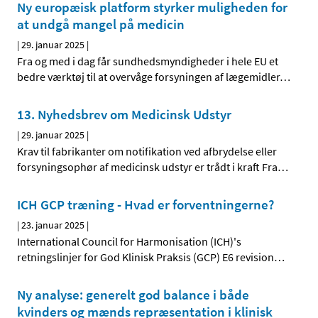
Ny europæisk platform styrker muligheden for
at undgå mangel på medicin
|
29. januar 2025
|
Fra og med i dag får sundhedsmyndigheder i hele EU et
bedre værktøj til at overvåge forsyningen af lægemidler
…
13. Nyhedsbrev om Medicinsk Udstyr
|
29. januar 2025
|
Krav til fabrikanter om notifikation ved afbrydelse eller
forsyningsophør af medicinsk udstyr er trådt i kraft Fra
…
ICH GCP træning - Hvad er forventningerne?
|
23. januar 2025
|
International Council for Harmonisation (ICH)'s
retningslinjer for God Klinisk Praksis (GCP) E6 revision
…
Ny analyse: generelt god balance i både
kvinders og mænds repræsentation i klinisk