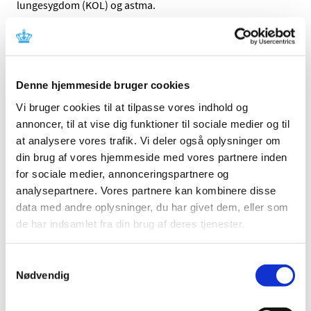
lungesygdom (KOL) og astma.
Aerivio Spiromax® får generelt tilskud, fordi vi vurderer,
at prisen står i et rimeligt forhold til den
behandlingsmæssige værdi. Dette gælder, når vi
sammenligner Aerivio Spiromax® med andre lægemidler
Denne hjemmeside bruger cookies
med indhold af salmeterol og fluticason, der aktuelt har
Vi bruger cookies til at tilpasse vores indhold og
generelt tilskud.
annoncer, til at vise dig funktioner til sociale medier og til
Link
at analysere vores trafik. Vi deler også oplysninger om
din brug af vores hjemmeside med vores partnere inden
Lægemiddelstyrelsens afgørelse om generelt tilskud til
for sociale medier, annonceringspartnere og
Aerivio Spiromax®
analysepartnere. Vores partnere kan kombinere disse
data med andre oplysninger, du har givet dem, eller som
Emner
de har indsamlet fra din brug af deres tjenester.
Afgørelser om generelt tilskud
Samtykkevalg
Nødvendig
Kontakt