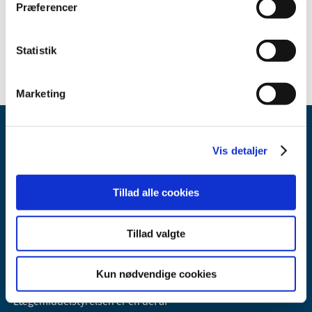
Præferencer
Specialkonsulent
Statistik
Marketing
Vis detaljer
Tillad alle cookies
Lægemiddelstyrelsen
Tillad valgte
Axel Heides Gade 1
2300 København S
Email:
dkma@dkma.dk
Kun nødvendige cookies
Lægemiddelstyrelsen er en del af