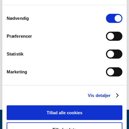
indstillinger.
Samtykkevalg
Nødvendig
Kontakt
Specialkonsulent
Præferencer
Statistik
Relateret indhold
Marketing
Status for revurdering af lægemidlers tilskud
Vis detaljer
Tillad alle cookies