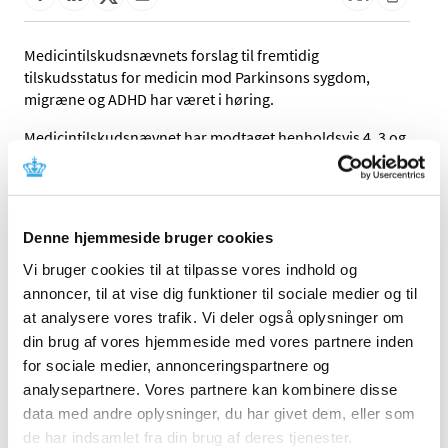
Medicintilskudsnævnets forslag til fremtidig
tilskudsstatus for medicin mod Parkinsons sygdom,
migræne og ADHD har været i høring.
Medicintilskudsnævnet har modtaget henholdsvis 4, 3 og
5 høringssvar fra interessenter:
Svar på Medicintilskudsnævnets høring over
forslag til tilskudsstatus for lægemidler mod
Denne hjemmeside bruger cookies
Parkinsons sygdom
Vi bruger cookies til at tilpasse vores indhold og
Svar på Medicintilskudsnævnets høring over
annoncer, til at vise dig funktioner til sociale medier og til
forslag til tilskudsstatus for lægemidler mod
at analysere vores trafik. Vi deler også oplysninger om
migræne
din brug af vores hjemmeside med vores partnere inden
Svar på Medicintilskudsnævnets høring over
for sociale medier, annonceringspartnere og
forslag til tilskudsstatus for lægemidler mod ADHD
analysepartnere. Vores partnere kan kombinere disse
Medicintilskudsnævnet har drøftet høringssvarene på sit
data med andre oplysninger, du har givet dem, eller som
møde den 23. august 2016 og arbejder nu på de endelige
de har indsamlet fra din brug af deres tjenester.