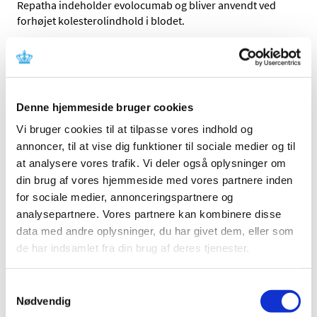
Repatha indeholder evolocumab og bliver anvendt ved
forhøjet kolesterolindhold i blodet.
Repatha får ikke generelt klausuleret tilskud, fordi vi
vurderer, at prisen ikke står i et rimeligt forhold til den
behandlingsmæssige værdi. Dette gælder, når vi
sammenligner Repatha med billigere
Denne hjemmeside bruger cookies
kolesterolsænkende behandling.
Vi bruger cookies til at tilpasse vores indhold og
Links
annoncer, til at vise dig funktioner til sociale medier og til
at analysere vores trafik. Vi deler også oplysninger om
Lægemiddelstyrelsens afgørelse om generelt klausuleret
din brug af vores hjemmeside med vores partnere inden
tilskud til Repatha
(pdf)
for sociale medier, annonceringspartnere og
Medicintilskudsnævnets indstilling vedrørende Repatha
analysepartnere. Vores partnere kan kombinere disse
(pdf)
data med andre oplysninger, du har givet dem, eller som
de har indsamlet fra din brug af deres tjenester.
Emner
Samtykkevalg
Afgørelser om generelt tilskud
Nødvendig