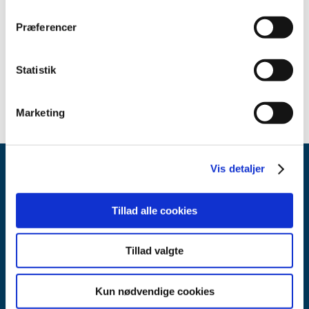
Præferencer
Relateret indhold
Afgørelser om generelt tilskud til medicin
Statistik
Marketing
Vis detaljer
Tillad alle cookies
Tillad valgte
Lægemiddelstyrelsen
Axel Heides Gade 1
2300 København S
Kun nødvendige cookies
Email:
dkma@dkma.dk