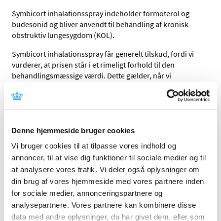
Symbicort inhalationsspray indeholder formoterol og
budesonid og bliver anvendt til behandling af kronisk
obstruktiv lungesygdom (KOL).
Symbicort inhalationsspray får generelt tilskud, fordi vi
vurderer, at prisen står i et rimeligt forhold til den
behandlingsmæssige værdi. Dette gælder, når vi
sammenligner Symbicort inhalationsspray med andre
lægemidler til inhalation med indhold af langtidsvirkende
beta-2-agonist og inhalationssteroid, der aktuelt har
generelt tilskud.
Denne hjemmeside bruger cookies
Link
Vi bruger cookies til at tilpasse vores indhold og
annoncer, til at vise dig funktioner til sociale medier og til
Lægemiddelstyrelsens afgørelse om generelt tilskud til
Symbicort inhalationsspray
at analysere vores trafik. Vi deler også oplysninger om
din brug af vores hjemmeside med vores partnere inden
Medicintilskudsnævnets indstilling om generelt tilskud
for sociale medier, annonceringspartnere og
til Symbicort inhalationsspray
analysepartnere. Vores partnere kan kombinere disse
data med andre oplysninger, du har givet dem, eller som