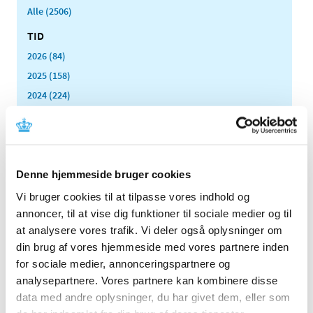
Alle (2506)
TID
2026 (84)
2025 (158)
2024 (224)
2023 (195)
2022 (197)
2021 (516)
2020 (263)
Denne hjemmeside bruger cookies
2019 (159)
Vi bruger cookies til at tilpasse vores indhold og
2018 (150)
annoncer, til at vise dig funktioner til sociale medier og til
at analysere vores trafik. Vi deler også oplysninger om
2017 (167)
din brug af vores hjemmeside med vores partnere inden
2016 (167)
for sociale medier, annonceringspartnere og
2015 (33)
analysepartnere. Vores partnere kan kombinere disse
2014 (44)
data med andre oplysninger, du har givet dem, eller som
2013 (49)