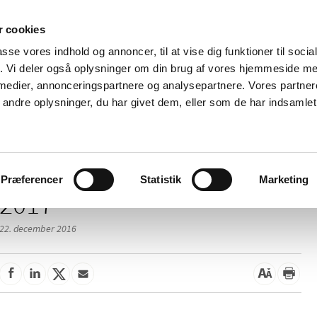
 cookies
passe vores indhold og annoncer, til at vise dig funktioner til soci
Nyheder
Om os
Kontakt
fik. Vi deler også oplysninger om din brug af vores hjemmeside m
 medier, annonceringspartnere og analysepartnere. Vores partne
 og
Tilskud og
Apoteker og salg af
Me
ndre oplysninger, du har givet dem, eller som de har indsamlet 
rmation
priser
medicin
ud
Præferencer
Statistik
Marketing
2017
22. december 2016