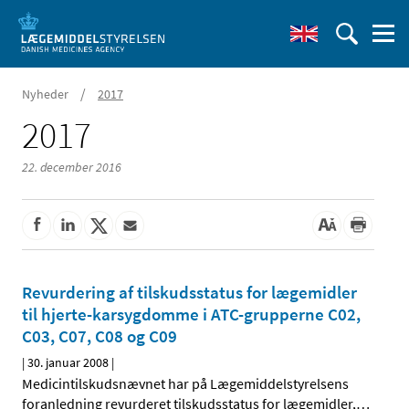
/
Nyheder
2017
2017
22. december 2016
Revurdering af tilskudsstatus for lægemidler
til hjerte-karsygdomme i ATC-grupperne C02,
C03, C07, C08 og C09
|
30. januar 2008
|
Medicintilskudsnævnet har på Lægemiddelstyrelsens
foranledning revurderet tilskudsstatus for lægemidler,
…