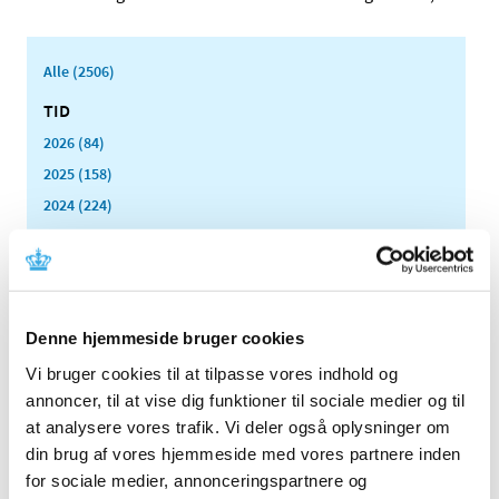
Alle (2506)
TID
2026 (84)
2025 (158)
2024 (224)
2023 (195)
2022 (197)
2021 (516)
2020 (263)
Denne hjemmeside bruger cookies
2019 (159)
Vi bruger cookies til at tilpasse vores indhold og
2018 (150)
annoncer, til at vise dig funktioner til sociale medier og til
2017 (167)
at analysere vores trafik. Vi deler også oplysninger om
din brug af vores hjemmeside med vores partnere inden
2016 (167)
for sociale medier, annonceringspartnere og
2015 (33)