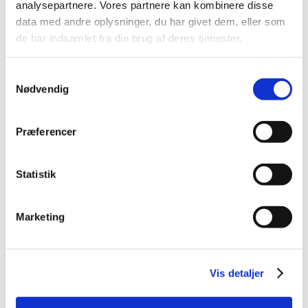
analysepartnere. Vores partnere kan kombinere disse
2014 (44)
data med andre oplysninger, du har givet dem, eller som
2013 (49)
de har indsamlet fra din brug af deres tjenester.
2012 (44)
2011 (13)
Samtykkevalg
2010 (7)
Nødvendig
2009 (14)
2008 (8)
Præferencer
december (1)
november (2)
Statistik
oktober (2)
september (1)
juli (1)
Marketing
januar (1)
2007 (3)
2006 (9)
Vis detaljer
2005 (2)