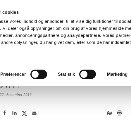
 cookies
passe vores indhold og annoncer, til at vise dig funktioner til soci
Nyheder
Om os
Kontakt
fik. Vi deler også oplysninger om din brug af vores hjemmeside m
 medier, annonceringspartnere og analysepartnere. Vores partne
 og
Tilskud og
Apoteker og salg af
Me
ndre oplysninger, du har givet dem, eller som de har indsamlet 
rmation
priser
medicin
ud
Præferencer
Statistik
Marketing
2017
22. december 2016