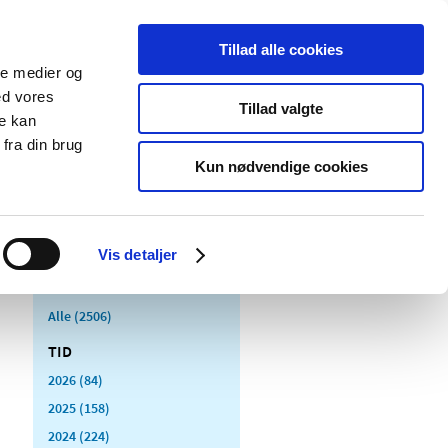
Tillad alle cookies
ale medier og
Udgivelser
Cookies
ed vores
Tillad valgte
re kan
dicinsk
Særlige
fra din brug
styr
produktområder
Kun nødvendige cookies
Vis detaljer
Alle (2506)
TID
2026 (84)
2025 (158)
2024 (224)