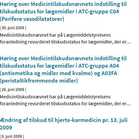
Høring over Medicintilskudsnævnets indstilling til
tilskudsstatus for lægemidler i ATC-gruppe C04
(Perifere vasodilatatorer)
|
30. juni 2009
|
Medicintilskudsnævnet har på Lægemiddelstyrelsens
foranledning revurderet tilskudsstatus for lægemidler, der er
…
Høring over Medicintilskudsnævnets indstilling til
tilskudsstatus for lægemidler i ATC-gruppe A04
(antiemetika og midler mod kvalme) og A03FA
(peristaltik­fremmende midler)
|
26. juni 2009
|
Medicintilskudsnævnet har på Lægemiddelstyrelsens
foranledning revurderet tilskudsstatus for lægemidler, der er
…
Ændring af tilskud til hjerte-karmedicin pr. 13. juli
2009
|
9. juni 2009
|