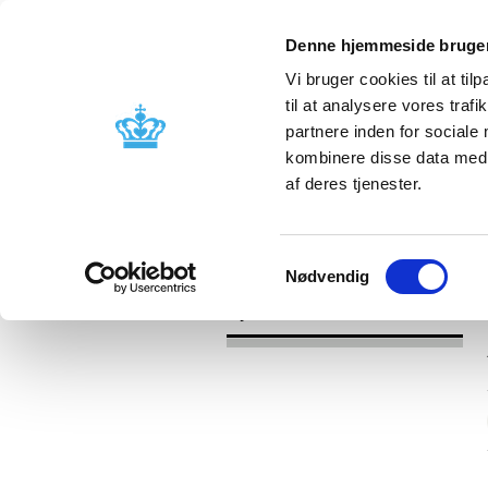
Denne hjemmeside bruger
Vi bruger cookies til at til
til at analysere vores tra
partnere inden for sociale
Godkendelse og
Bivirkninger
kombinere disse data med a
kontrol
produktinfo
af deres tjenester.
/
Nyheder
2017
Samtykkevalg
Nødvendig
Nyheder