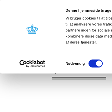
Denne hjemmeside bruger
Vi bruger cookies til at til
til at analysere vores tra
partnere inden for sociale
Godkendelse og
Bivirkninger
kombinere disse data med a
kontrol
produktinfo
af deres tjenester.
/
Nyheder
2017
Samtykkevalg
Nødvendig
Nyheder