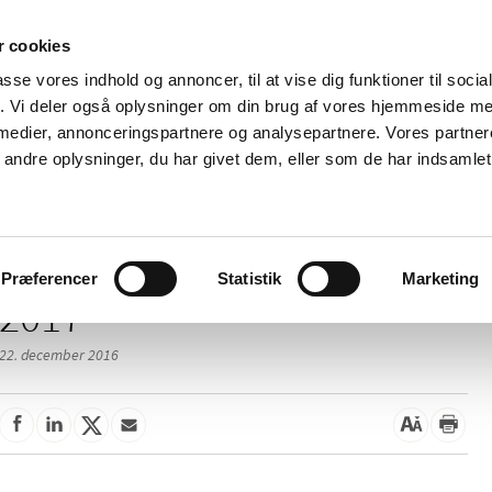
 cookies
passe vores indhold og annoncer, til at vise dig funktioner til soci
Nyheder
Om os
Kontakt
fik. Vi deler også oplysninger om din brug af vores hjemmeside m
 medier, annonceringspartnere og analysepartnere. Vores partne
 og
Tilskud og
Apoteker og salg af
Me
ndre oplysninger, du har givet dem, eller som de har indsamlet 
rmation
priser
medicin
ud
Præferencer
Statistik
Marketing
2017
22. december 2016