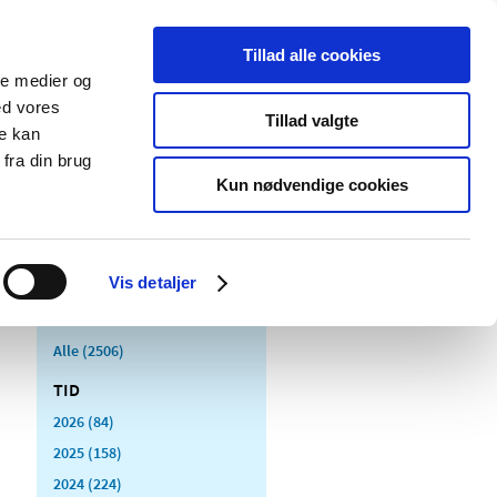
Tillad alle cookies
ale medier og
Udgivelser
Cookies
ed vores
Tillad valgte
re kan
dicinsk
Særlige
fra din brug
styr
produktområder
Kun nødvendige cookies
Vis detaljer
Alle (2506)
TID
2026 (84)
2025 (158)
2024 (224)