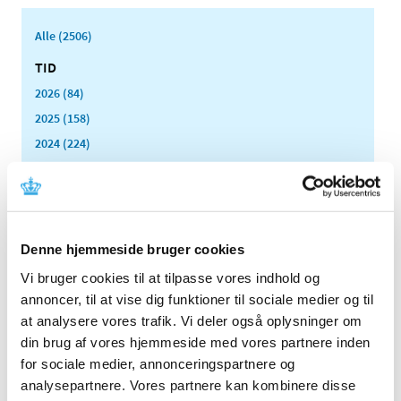
Alle (2506)
TID
2026 (84)
2025 (158)
2024 (224)
2023 (195)
2022 (197)
2021 (516)
2020 (263)
Denne hjemmeside bruger cookies
2019 (159)
Vi bruger cookies til at tilpasse vores indhold og
2018 (150)
annoncer, til at vise dig funktioner til sociale medier og til
2017 (167)
at analysere vores trafik. Vi deler også oplysninger om
din brug af vores hjemmeside med vores partnere inden
2016 (167)
for sociale medier, annonceringspartnere og
2015 (33)
analysepartnere. Vores partnere kan kombinere disse
2014 (44)