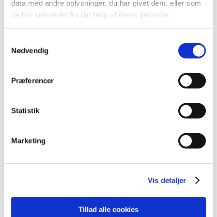
data med andre oplysninger, du har givet dem, eller som
2013 (49)
de har indsamlet fra din brug af deres tjenester.
2012 (44)
2011 (13)
Samtykkevalg
2010 (7)
Nødvendig
november (1)
juni (1)
Præferencer
maj (1)
april (2)
Statistik
marts (2)
2009 (14)
2008 (8)
Marketing
2007 (3)
2006 (9)
Vis detaljer
2005 (2)
Tillad alle cookies