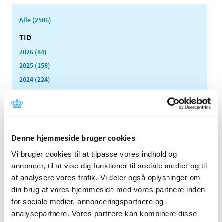
Alle (2506)
TID
2026 (84)
2025 (158)
2024 (224)
2023 (195)
2022 (197)
2021 (516)
2020 (263)
Denne hjemmeside bruger cookies
2019 (159)
Vi bruger cookies til at tilpasse vores indhold og
2018 (150)
annoncer, til at vise dig funktioner til sociale medier og til
2017 (167)
at analysere vores trafik. Vi deler også oplysninger om
din brug af vores hjemmeside med vores partnere inden
2016 (167)
for sociale medier, annonceringspartnere og
2015 (33)
analysepartnere. Vores partnere kan kombinere disse
2014 (44)