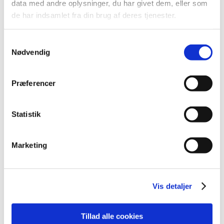
data med andre oplysninger, du har givet dem, eller som
2013 (49)
de har indsamlet fra din brug af deres tjenester.
2012 (44)
2011 (13)
Samtykkevalg
2010 (7)
Nødvendig
november (1)
juni (1)
Præferencer
maj (1)
april (2)
Statistik
marts (2)
2009 (14)
2008 (8)
Marketing
2007 (3)
2006 (9)
Vis detaljer
2005 (2)
Tillad alle cookies