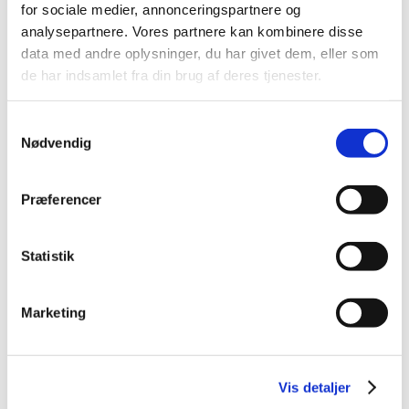
for sociale medier, annonceringspartnere og
2013 (49)
analysepartnere. Vores partnere kan kombinere disse
2012 (44)
data med andre oplysninger, du har givet dem, eller som
2011 (13)
de har indsamlet fra din brug af deres tjenester.
november (1)
oktober (2)
Samtykkevalg
september (2)
Nødvendig
august (2)
juli (1)
Præferencer
juni (1)
maj (2)
Statistik
marts (1)
januar (1)
2010 (7)
Marketing
2009 (14)
2008 (8)
2007 (3)
Vis detaljer