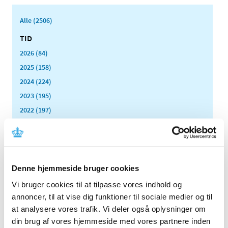
Alle (2506)
TID
2026 (84)
2025 (158)
2024 (224)
2023 (195)
2022 (197)
2021 (516)
2020 (263)
2019 (159)
2018 (150)
Denne hjemmeside bruger cookies
2017 (167)
Vi bruger cookies til at tilpasse vores indhold og
2016 (167)
annoncer, til at vise dig funktioner til sociale medier og til
at analysere vores trafik. Vi deler også oplysninger om
2015 (33)
din brug af vores hjemmeside med vores partnere inden
2014 (44)