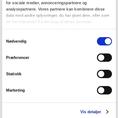
for sociale medier, annonceringspartnere og
2013 (49)
analysepartnere. Vores partnere kan kombinere disse
2012 (44)
data med andre oplysninger, du har givet dem, eller som
2011 (13)
de har indsamlet fra din brug af deres tjenester.
november (1)
oktober (2)
Samtykkevalg
september (2)
Nødvendig
august (2)
juli (1)
Præferencer
juni (1)
maj (2)
Statistik
marts (1)
januar (1)
2010 (7)
Marketing
2009 (14)
2008 (8)
2007 (3)
Vis detaljer