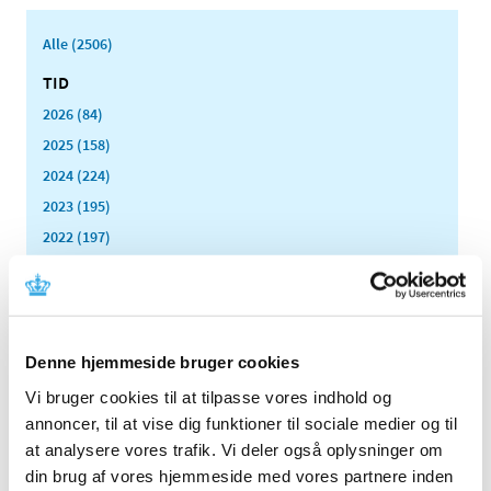
Alle (2506)
TID
2026 (84)
2025 (158)
2024 (224)
2023 (195)
2022 (197)
2021 (516)
2020 (263)
2019 (159)
2018 (150)
Denne hjemmeside bruger cookies
2017 (167)
Vi bruger cookies til at tilpasse vores indhold og
2016 (167)
annoncer, til at vise dig funktioner til sociale medier og til
at analysere vores trafik. Vi deler også oplysninger om
2015 (33)
din brug af vores hjemmeside med vores partnere inden
2014 (44)