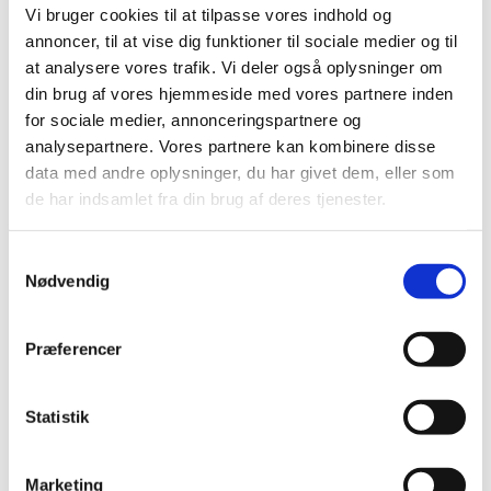
Vi bruger cookies til at tilpasse vores indhold og
2020 (263)
annoncer, til at vise dig funktioner til sociale medier og til
2019 (159)
at analysere vores trafik. Vi deler også oplysninger om
2018 (150)
din brug af vores hjemmeside med vores partnere inden
2017 (167)
for sociale medier, annonceringspartnere og
analysepartnere. Vores partnere kan kombinere disse
2016 (167)
data med andre oplysninger, du har givet dem, eller som
2015 (33)
de har indsamlet fra din brug af deres tjenester.
2014 (44)
2013 (49)
Samtykkevalg
2012 (44)
Nødvendig
2011 (13)
november (1)
Præferencer
oktober (2)
september (2)
august (2)
Statistik
juli (1)
juni (1)
Marketing