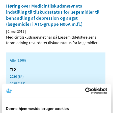
Høring over Medicintilskudsnævnets
indstilling til tilskudsstatus for lægemidler til
behandling af depression og angst
(lægemidler i ATC-gruppe N06A m.fl.)
|
6. maj 2011
|
Medicintilskudsnævnet har på Lægemiddelstyrelsens
foranledning revurderet tilskudsstatus for lægemidler i
…
Alle (2506)
TID
2026 (84)
2025 (158)
2024 (224)
2023 (195)
2022 (197)
Denne hjemmeside bruger cookies
2021 (516)