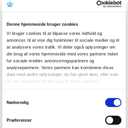
2025 (158)
2024 (224)
2023 (195)
Denne hjemmeside bruger cookies
2022 (197)
Vi bruger cookies til at tilpasse vores indhold og
2021 (516)
annoncer, til at vise dig funktioner til sociale medier og til
2020 (263)
at analysere vores trafik. Vi deler også oplysninger om
2019 (159)
din brug af vores hjemmeside med vores partnere inden
2018 (150)
for sociale medier, annonceringspartnere og
2017 (167)
analysepartnere. Vores partnere kan kombinere disse
data med andre oplysninger, du har givet dem, eller som
2016 (167)
de har indsamlet fra din brug af deres tjenester.
2015 (33)
2014 (44)
Samtykkevalg
2013 (49)
Nødvendig
2012 (44)
december (2)
Præferencer
november (6)