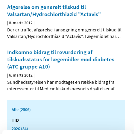
Afgørelse om generelt tilskud til
Valsartan/Hydrochlorthiazid "Actavis"
|
8. marts 2012
|
Der er truffet afgørelse i ansøgning om generelt tilskud til
Valsartan/Hydrochlorthiazid "Actavis". Lægemidlet har
…
Indkomne bidrag til revurdering af
tilskudsstatus for lægemidler mod diabetes
(ATC-gruppe A10)
|
6. marts 2012
|
Sundhedsstyrelsen har modtaget en række bidrag fra
interessenter til Medicintilskudsnævnets drøftelser af
…
Alle (2506)
TID
2026 (84)