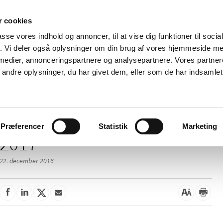
 cookies
passe vores indhold og annoncer, til at vise dig funktioner til soci
Nyheder
Om os
Kontakt
fik. Vi deler også oplysninger om din brug af vores hjemmeside m
 medier, annonceringspartnere og analysepartnere. Vores partne
 og
Tilskud og
Apoteker og salg af
Me
ndre oplysninger, du har givet dem, eller som de har indsamlet 
rmation
priser
medicin
ud
Præferencer
Statistik
Marketing
2017
22. december 2016