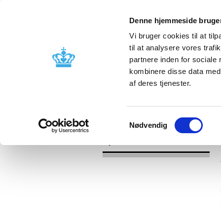
Denne hjemmeside bruger
Vi bruger cookies til at til
til at analysere vores tra
partnere inden for sociale
Godkendelse og
Bivirkninger
kombinere disse data med a
kontrol
produktinfo
af deres tjenester.
/
Nyheder
2017
Samtykkevalg
Nødvendig
Nyheder