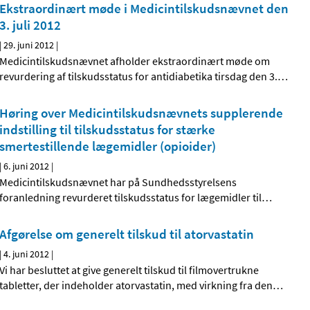
Ekstraordinært møde i Medicintilskudsnævnet den
3. juli 2012
|
29. juni 2012
|
Medicintilskudsnævnet afholder ekstraordinært møde om
revurdering af tilskudsstatus for antidiabetika tirsdag den 3.
…
Høring over Medicintilskudsnævnets supplerende
indstilling til tilskudsstatus for stærke
smertestillende lægemidler (opioider)
|
6. juni 2012
|
Medicintilskudsnævnet har på Sundhedsstyrelsens
foranledning revurderet tilskudsstatus for lægemidler til
…
Afgørelse om generelt tilskud til atorvastatin
|
4. juni 2012
|
Vi har besluttet at give generelt tilskud til filmovertrukne
tabletter, der indeholder atorvastatin, med virkning fra den
…