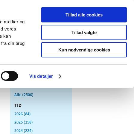
Tillad alle cookies
ale medier og
Udgivelser
Cookies
ed vores
Tillad valgte
re kan
dicinsk
Særlige
fra din brug
styr
produktområder
Kun nødvendige cookies
Vis detaljer
Alle (2506)
TID
2026 (84)
2025 (158)
2024 (224)