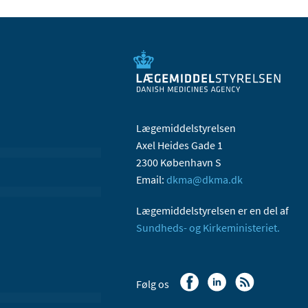
Lægemiddelstyrelsen
Axel Heides Gade 1
2300 København S
Email:
dkma@dkma.dk
Lægemiddelstyrelsen er en del af
Sundheds- og Kirkeministeriet.
Følg os