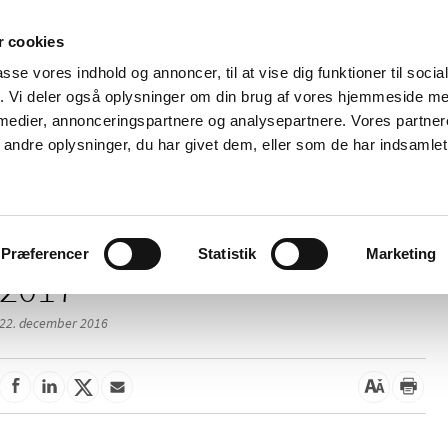
 cookies
passe vores indhold og annoncer, til at vise dig funktioner til soci
Nyheder
Om os
Kontakt
fik. Vi deler også oplysninger om din brug af vores hjemmeside m
 medier, annonceringspartnere og analysepartnere. Vores partne
 og
Tilskud og
Apoteker og salg af
Me
ndre oplysninger, du har givet dem, eller som de har indsamlet 
rmation
priser
medicin
ud
Præferencer
Statistik
Marketing
2017
22. december 2016