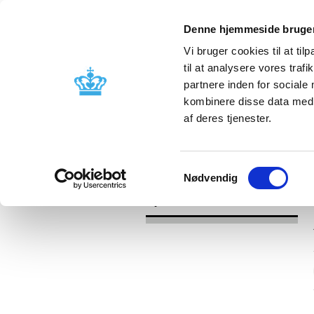
Denne hjemmeside bruger
Vi bruger cookies til at til
til at analysere vores tra
partnere inden for sociale
Godkendelse og
Bivirkninger
kombinere disse data med a
kontrol
produktinfo
af deres tjenester.
/
Nyheder
2017
Samtykkevalg
Nødvendig
Nyheder