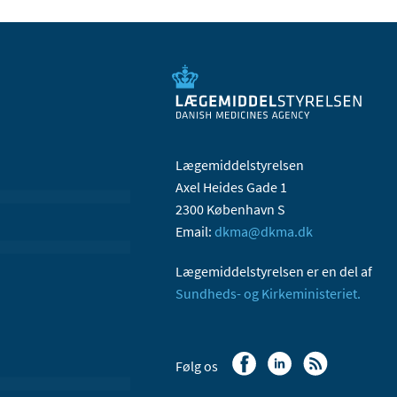
Lægemiddelstyrelsen
Axel Heides Gade 1
2300 København S
Email:
dkma@dkma.dk
Lægemiddelstyrelsen er en del af
Sundheds- og Kirkeministeriet.
Følg os