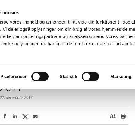
 cookies
passe vores indhold og annoncer, til at vise dig funktioner til soci
Nyheder
Om os
Kontakt
fik. Vi deler også oplysninger om din brug af vores hjemmeside m
 medier, annonceringspartnere og analysepartnere. Vores partne
 og
Tilskud og
Apoteker og salg af
Me
ndre oplysninger, du har givet dem, eller som de har indsamlet 
rmation
priser
medicin
ud
Præferencer
Statistik
Marketing
2017
22. december 2016