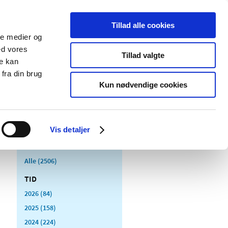
Tillad alle cookies
ale medier og
Udgivelser
Cookies
ed vores
Tillad valgte
re kan
dicinsk
Særlige
fra din brug
styr
produktområder
Kun nødvendige cookies
Vis detaljer
Alle (2506)
TID
2026 (84)
2025 (158)
2024 (224)