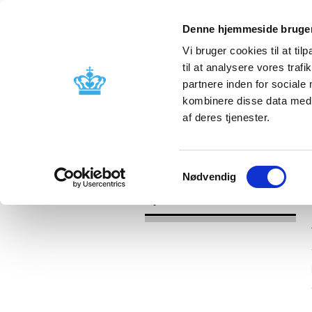
Denne hjemmeside bruger
Vi bruger cookies til at til
til at analysere vores tra
partnere inden for sociale
Godkendelse og
Bivirkninger
kombinere disse data med a
kontrol
produktinfo
af deres tjenester.
/
Nyheder
2017
Samtykkevalg
Nødvendig
Nyheder