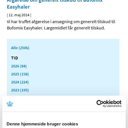
Easyhaler
|
12. maj 2014
|
Vi har truffet afgørelse i ansøgning om generelt tilskud til
Bufomix Easyhaler. Lægemidlet får generelt tilskud.
Alle (2506)
TID
2026 (84)
2025 (158)
2024 (224)
2023 (195)
2022 (197)
2021 (516)
2020 (263)
2019 (159)
Denne hjemmeside bruger cookies