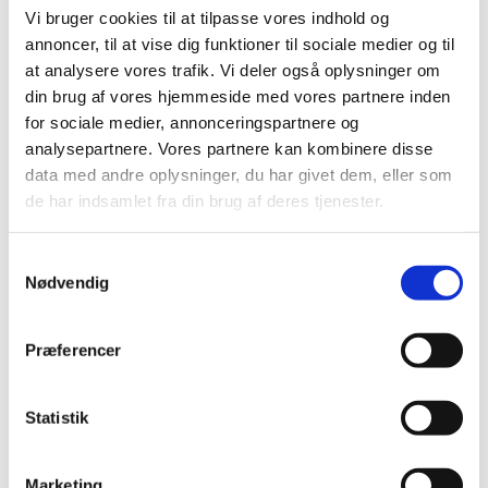
2018 (150)
Vi bruger cookies til at tilpasse vores indhold og
2017 (167)
annoncer, til at vise dig funktioner til sociale medier og til
2016 (167)
at analysere vores trafik. Vi deler også oplysninger om
din brug af vores hjemmeside med vores partnere inden
2015 (33)
for sociale medier, annonceringspartnere og
2014 (44)
analysepartnere. Vores partnere kan kombinere disse
december (3)
data med andre oplysninger, du har givet dem, eller som
november (3)
de har indsamlet fra din brug af deres tjenester.
oktober (1)
september (7)
Samtykkevalg
august (4)
Nødvendig
juli (2)
juni (8)
Præferencer
maj (2)
april (2)
marts (3)
Statistik
februar (6)
januar (3)
Marketing