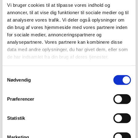
2018 (150)
Vi bruger cookies til at tilpasse vores indhold og
2017 (167)
annoncer, til at vise dig funktioner til sociale medier og til
2016 (167)
at analysere vores trafik. Vi deler også oplysninger om
din brug af vores hjemmeside med vores partnere inden
2015 (33)
for sociale medier, annonceringspartnere og
2014 (44)
analysepartnere. Vores partnere kan kombinere disse
december (3)
data med andre oplysninger, du har givet dem, eller som
november (3)
de har indsamlet fra din brug af deres tjenester.
oktober (1)
september (7)
Samtykkevalg
august (4)
Nødvendig
juli (2)
juni (8)
Præferencer
maj (2)
april (2)
marts (3)
Statistik
februar (6)
januar (3)
Marketing